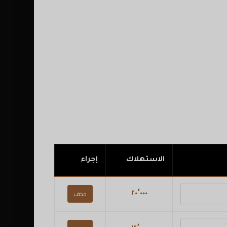
الاستهلاك
إجراء
حذف
٢٠٬٠٠٠