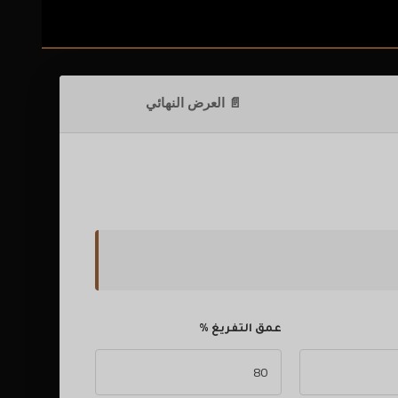
📄 العرض النهائي
عمق التفريغ %