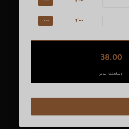
حذف
١٢٬٠٠٠
حذف
٦٬٠٠٠
38.00
الاستهلاك اليومي