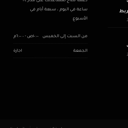
دعمنا متاح لمساعدتك على مدار ٢٤
ساعة في اليوم ، سبعة أيام في
ربط
الأسبوع.
ر من
من السبت إلى الخميس
١٠:٠٠ص - ٠ ٦:٠٠م
500 ك.و وحتى 20
الجمعة
اجازة
ربط
لشبكة
هرباء