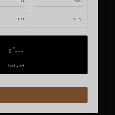
٤٬٠٠٠
إجمالي القوة