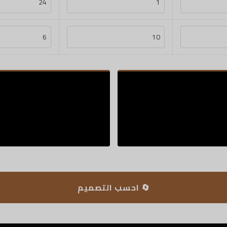
🔄 احسب التصميم