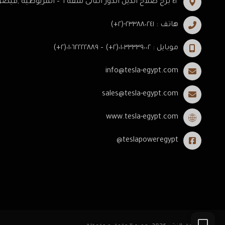
٤٢ برج صلاح الدين الدور الثانى شقه ٦ – المريوطيه ,فيصل -الجيزه .
هاتف : ٢٣٣٨٨٠٢٤١-(٢+)
موبايل : ٠١٠٣٣٣٣٩٠٠٢(٢+) – ٠١٠٦٢٢٢٢٨٨٩(٢+)
info@tesla-egypt.com
sales@tesla-egypt.com
www.tesla-egypt.com
teslapoweregypt@