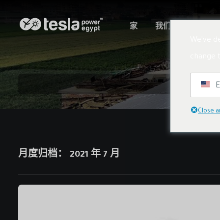
家
我们的服务
产
We've de
change t
E
Close a
月度归档：
2021 年 7 月