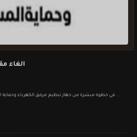
الغاء م
في خطوة مبشرة من جهاز تنظيم مرفق الكهرباء وحماية المستهلك تم اصدار المنشور رقم 6 لعام 2022 والذي يحمل عدة ...