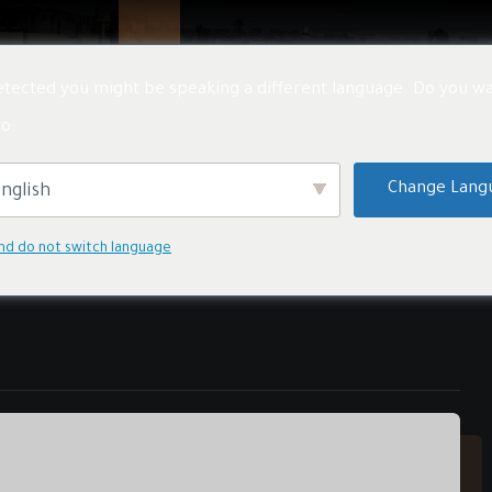
品
项目
消息
关于我们
联系我们
简体
tected you might be speaking a different language. Do you wa
o:
Change Lang
nglish
nd do not switch language