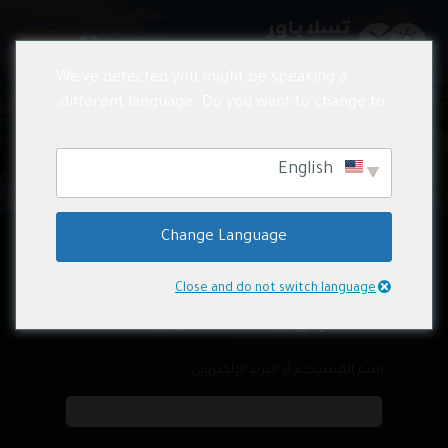
We've detected you might be speaking a
different language. Do you want to change to:
My account
English
Change Language
Close and do not switch language
تسجيل الدخول
اسم المستخدم أو البريد الإلكتروني
*