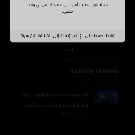
تسلا باور إيجيبت أقرب إلى عملائك من أي وقت
www.tesla-egypt.com
مضى.
teslapoweregypt@
فقط اضغط على
ثم 'إضافة إلى الشاشة الرئيسية'
أخبار
Hacked by Chinafans
أغسطس 9, 2026
المستندات المطلوبة لربط
محطة طاقة شمسية أكبر
يوليو 11, 2023
من 500 ك.و وحتى 20 م.و