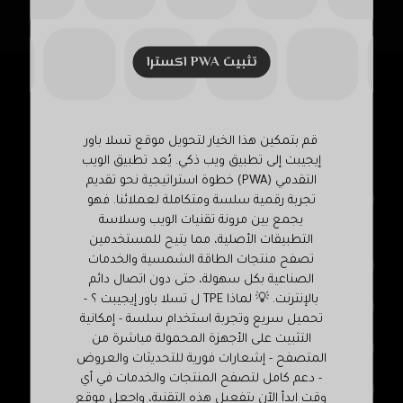
تثبيت PWA اکسترا
معلومات المكتب
قم بتمكين هذا الخيار لتحويل موقع تسلا باور
إيجيبت إلى تطبيق ويب ذكي. يُعد تطبيق الويب
التقدمي (PWA) خطوة استراتيجية نحو تقديم
٤٢ برج صلاح الدين الدور الثانى شقه ٦ – المريوطيه
تجربة رقمية سلسة ومتكاملة لعملائنا. فهو
يجمع بين مرونة تقنيات الويب وسلاسة
,فيصل -الجيزه .
التطبيقات الأصلية، مما يتيح للمستخدمين
تصفح منتجات الطاقة الشمسية والخدمات
هاتف : ٢٣٣٨٨٠٢٤١-(٢+)
الصناعية بكل سهولة، حتى دون اتصال دائم
بالإنترنت. 💡 لماذا TPE ل تسلا باور إيجيبت ؟ -
موبايل : ٠١٠٣٣٣٣٩٠٠٢(٢+) – ٠١٠٦٢٢٢٢٨٨٩(٢+)
تحميل سريع وتجربة استخدام سلسة - إمكانية
التثبيت على الأجهزة المحمولة مباشرة من
info@tesla-egypt.com
المتصفح - إشعارات فورية للتحديثات والعروض
- دعم كامل لتصفح المنتجات والخدمات في أي
sales@tesla-egypt.com
وقت ابدأ الآن بتفعيل هذه التقنية، واجعل موقع