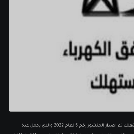
في خطوة مبشرة من جهاز تنظيم مرفق الكهرباء وحماية المستهلك تم اصدار المنشور رقم 6 لعام 2022 والذي يحمل عدة