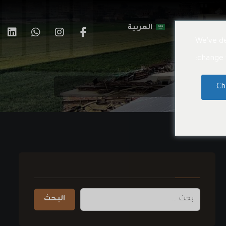
اتصال بنا
العربية
We've de
change t
Ch