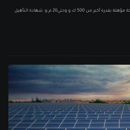
المستندات المطلوبة لربط محطة طاقة شمسية تمتلكها شركة مؤهلة بقدرة أكبر من 500 ك.و وحتي20 م.و: شهادة التأهيل