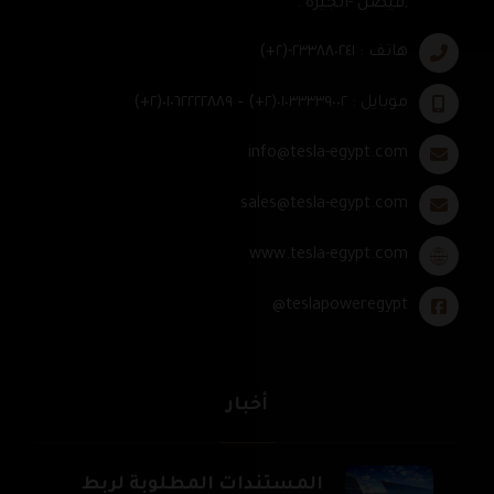
,فيصل -الجيزه .
هاتف : ٢٣٣٨٨٠٢٤١-(٢+)
موبايل : ٠١٠٣٣٣٣٩٠٠٢(٢+) – ٠١٠٦٢٢٢٢٨٨٩(٢+)
info@tesla-egypt.com
sales@tesla-egypt.com
www.tesla-egypt.com
teslapoweregypt@
أخبار
المستندات المطلوبة لربط