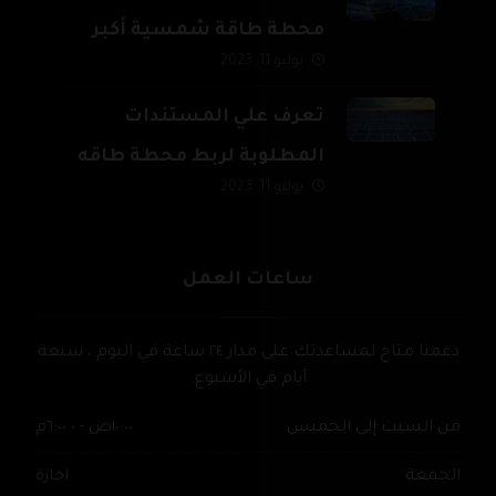
محطة طاقة شمسية أكبر
يوليو 11, 2023
من 500 ك.و وحتى 20 م.و
تعرف علي المستندات
المطلوبة لربط محطة طاقه
يوليو 11, 2023
شمسية بالشبكة القومية
للكهرباء
ساعات العمل
دعمنا متاح لمساعدتك على مدار ٢٤ ساعة في اليوم ، سبعة
أيام في الأسبوع.
من السبت إلى الخميس
١٠:٠٠ص - ٠ ٦:٠٠م
الجمعة
اجازة