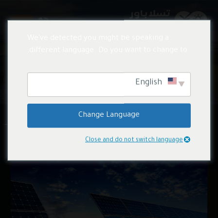
We've detected you might be speaking a
different language. Do you want to change to:
المقالات
Electricity
English
Change Language
Electricity
Close and do not switch language