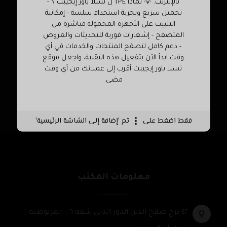
بالإنترنت. 💡 لماذا TPE ل تسلا باور إيجيبت ؟ -
تحميل سريع وتجربة استخدام سلسة - إمكانية
التثبيت على الأجهزة المحمولة مباشرة من
المتصفح - إشعارات فورية للتحديثات والعروض
- دعم كامل لتصفح المنتجات والخدمات في أي
وقت ابدأ الآن بتفعيل هذه التقنية، واجعل موقع
تسلا باور إيجيبت أقرب إلى عملائك من أي وقت
مضى.
فقط اضغط على
ثم 'إضافة إلى الشاشة الرئيسية'
معلومات المكتب
٤٢ برج صلاح الدين الدور الثانى شقه ٦ – المريوطيه