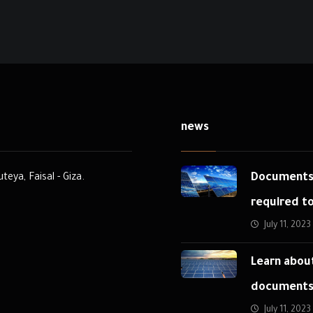
news
Document
eya, Faisal - Giza.
required t
July 11, 2023
a solar pow
larger tha
Learn abou
and up to 
document
July 11, 2023
required t