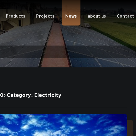
Products
Projects
News
about us
Contact 
680>Category:
Electricity