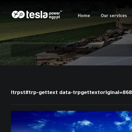
Home
Our services
!trpst#trp-gettext data-trpgettextoriginal=8