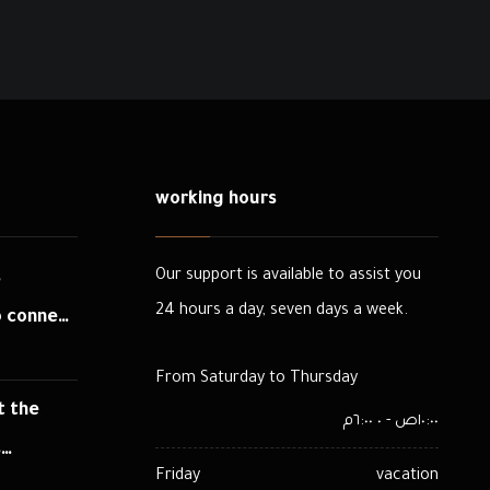
working hours
Our support is available to assist you
s
24 hours a day, seven days a week.
o connect
er plant
From Saturday to Thursday
n 500 kW
t the
١٠:٠٠ص - ٠ ٦:٠٠م
20 MW
s
Friday
vacation
o connect