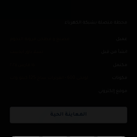
محطة متصلة بشبكة الكهرباء
عميل
مصنع و مطحن مرونة النجوم
انشأ من قبل
تسلا باور ايجيبت
مكتمل
١٥ مارس ٢٠٢٥
مكونات
لونجى 600 - انفرترات ساج 125 كيلو وات
موقع إلكتروني
المعاينة الحية