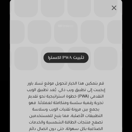
مايو 16, 2025
تثبيت PWA اکسترا
قم بتمكين هذا الخيار لتحويل موقع تسلا باور
إيجيبت إلى تطبيق ويب ذكي. يُعد تطبيق الويب
التقدمي (PWA) خطوة استراتيجية نحو تقديم
تجربة رقمية سلسة ومتكاملة لعملائنا. فهو
معلومات المكتب
يجمع بين مرونة تقنيات الويب وسلاسة
التطبيقات الأصلية، مما يتيح للمستخدمين
تصفح منتجات الطاقة الشمسية والخدمات
٤٢ برج صلاح الدين الدور الثانى شقه ٦ – المريوطيه
الصناعية بكل سهولة، حتى دون اتصال دائم