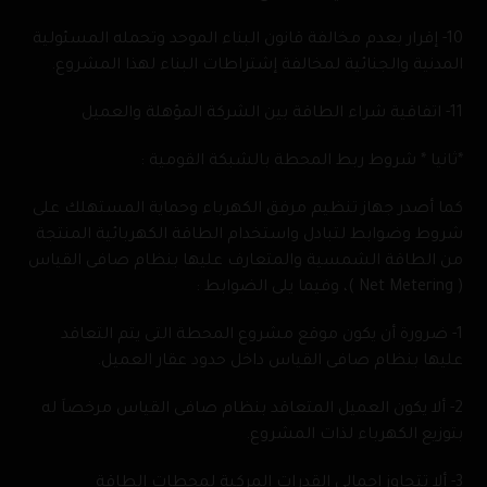
10- إقرار بعدم مخالفة قانون البناء الموحد وتحمله المسئولية
المدنية والجنائية لمخالفة إشتراطات البناء لهذا المشروع.
11- اتفاقية شراء الطاقة بين الشركة المؤهلة والعميل
*ثانيا * شروط ربط المحطة بالشبكة القومية :
كما أصدر جهاز تنظيم مرفق الكهرباء وحماية المستهلك على
شروط وضوابط لتبادل واستخدام الطاقة الكهربائية المنتجة
من الطاقة الشمسية والمتعارف عليها بنظام صافى القياس
( Net Metering )، وفيما يلى الضوابط :
1- ضرورة أن يكون موقع مشروع المحطة التى يتم التعاقد
عليها بنظام صافى القياس داخل حدود عقار العميل.
2- ألا يكون العميل المتعاقد بنظام صافى القياس مرخصاَ له
بتوزيع الكهرباء لذات المشروع.
3- ألا تتجاوز إجمالى القدرات المركبة لمحطات الطاقة