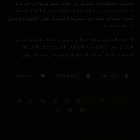
تسوية استهلاكات العميل فى نهاية شهر يونيو من كل عام
ميلادى، بسعر شراء الطاقة (قرش/ك.و.س)طبقاً لاخر سعر
شراء متعاقد عليه بين الشركة المصرية لنقل الكهرباء ومنتج
طاقة شمسية.
8- يقوم العميل بسداد مقابل لدمج الطاقة المنتجة (مقابل
الدمج) يمثل تكلفة دمج الطاقات المتجددة فى الشبكة
(حسب جهدها) يحدده الجهاز ويراجع ويعدل بشكل دورى.
Alcoptan
يوليو 11, 2023
غير مصنف