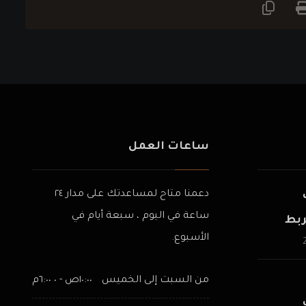
ساعات العمل
دعمنا متاح لمساعدتك على مدار ٢٤
ساعة في اليوم ، سبعة أيام في
ربط
الأسبوع.
ر من
من السبت إلى الخميس
١٠:٠٠ص - ٠ ٦:٠٠م
500 ك.و وحتى 20