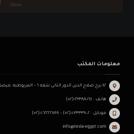
معلومات المكتب
٤٢ برج صلاح الدين الدور الثانى شقه ٦ – المريوطيه ,فيصل -الجيزه .
هاتف : ٢٣٣٨٨٠٢٤١-(٢+)
موبايل : ٠١٠٣٣٣٣٩٠٠٢(٢+) – ٠١٠٦٢٢٢٢٨٨٩(٢+)
info@tesla-egypt.com