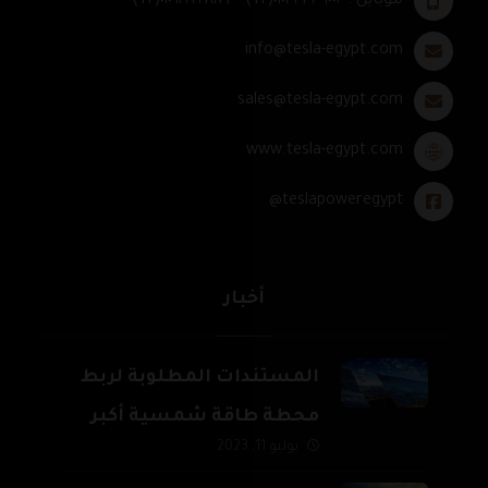
موبايل : ٠١٠٣٣٣٣٩٠٠٢(٢+) – ٠١٠٦٢٢٢٢٨٨٩(٢+)
info@tesla-egypt.com
sales@tesla-egypt.com
www.tesla-egypt.com
teslapoweregypt@
أخبار
المستندات المطلوبة لربط
محطة طاقة شمسية أكبر
يوليو 11, 2023
من 500 ك.و وحتى 20 م.و