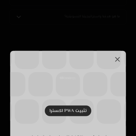
ما هو هدفنا واستراتيجيتنا التسويقية؟
اسألنا
اسمك (*)
تثبيت PWA اکسترا
بريدك الالكتروني (*)