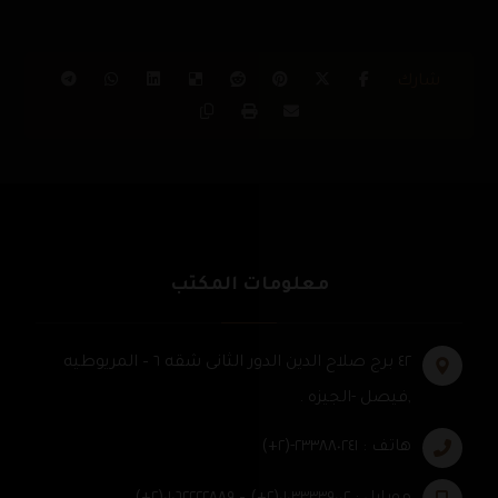
معلومات المكتب
٤٢ برج صلاح الدين الدور الثانى شقه ٦ – المريوطيه
,فيصل -الجيزه .
هاتف : ٢٣٣٨٨٠٢٤١-(٢+)