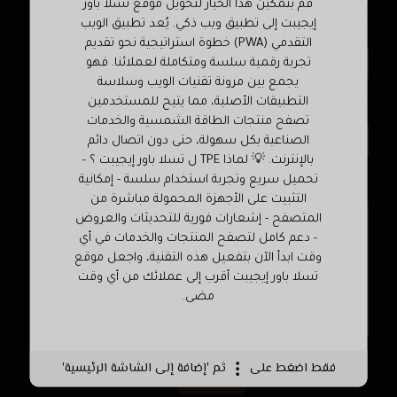
قم بتمكين هذا الخيار لتحويل موقع تسلا باور
إيجيبت إلى تطبيق ويب ذكي. يُعد تطبيق الويب
موضوع
التقدمي (PWA) خطوة استراتيجية نحو تقديم
تجربة رقمية سلسة ومتكاملة لعملائنا. فهو
يجمع بين مرونة تقنيات الويب وسلاسة
قسم
التطبيقات الأصلية، مما يتيح للمستخدمين
تصفح منتجات الطاقة الشمسية والخدمات
الصناعية بكل سهولة، حتى دون اتصال دائم
بالإنترنت. 💡 لماذا TPE ل تسلا باور إيجيبت ؟ -
سؤالك
تحميل سريع وتجربة استخدام سلسة - إمكانية
التثبيت على الأجهزة المحمولة مباشرة من
المتصفح - إشعارات فورية للتحديثات والعروض
- دعم كامل لتصفح المنتجات والخدمات في أي
وقت ابدأ الآن بتفعيل هذه التقنية، واجعل موقع
تسلا باور إيجيبت أقرب إلى عملائك من أي وقت
مضى.
فقط اضغط على
ثم 'إضافة إلى الشاشة الرئيسية'