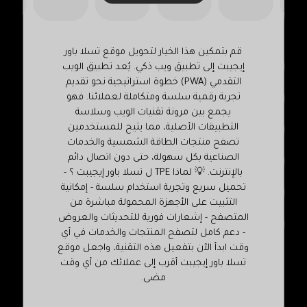
٤٢ برج صلاح الدين الدور الثانى شقه ٦ – المريوطيه
,فيصل -الجيزه .
قم بتمكين هذا الخيار لتحويل موقع تسلا باور
هاتف : ٢٣٣٨٨٠٢٤١-(٢+)
إيجيبت إلى تطبيق ويب ذكي. يُعد تطبيق الويب
التقدمي (PWA) خطوة استراتيجية نحو تقديم
تجربة رقمية سلسة ومتكاملة لعملائنا. فهو
موبايل : ٠١٠٣٣٣٣٩٠٠٢(٢+) – ٠١٠٦٢٢٢٢٨٨٩(٢+)
يجمع بين مرونة تقنيات الويب وسلاسة
التطبيقات الأصلية، مما يتيح للمستخدمين
info@tesla-egypt.com
تصفح منتجات الطاقة الشمسية والخدمات
الصناعية بكل سهولة، حتى دون اتصال دائم
sales@tesla-egypt.com
بالإنترنت. 💡 لماذا TPE ل تسلا باور إيجيبت ؟ -
تحميل سريع وتجربة استخدام سلسة - إمكانية
www.tesla-egypt.com
التثبيت على الأجهزة المحمولة مباشرة من
المتصفح - إشعارات فورية للتحديثات والعروض
teslapoweregypt@
- دعم كامل لتصفح المنتجات والخدمات في أي
وقت ابدأ الآن بتفعيل هذه التقنية، واجعل موقع
تسلا باور إيجيبت أقرب إلى عملائك من أي وقت
مضى.
أخبار