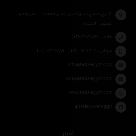
٤٢ برج صلاح الدين الدور الثانى شقه ٦ – المريوطيه
,فيصل -الجيزه .
هاتف : ٢٣٣٨٨٠٢٤١-(٢+)
موبايل : ٠١٠٣٣٣٣٩٠٠٢(٢+) – ٠١٠٦٢٢٢٢٨٨٩(٢+)
info@tesla-egypt.com
sales@tesla-egypt.com
www.tesla-egypt.com
teslapoweregypt@
أخبار