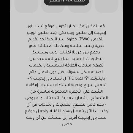
تثبيت PWA اکسترا
قم بتمكين هذا الخيار لتحويل موقع تسلا باور
إيجيبت إلى تطبيق ويب ذكي. يُعد تطبيق الويب
التقدمي (PWA) خطوة استراتيجية نحو تقديم
الاسم
*
تجربة رقمية سلسة ومتكاملة لعملائنا. فهو
يجمع بين مرونة تقنيات الويب وسلاسة
التطبيقات الأصلية، مما يتيح للمستخدمين
تصفح منتجات الطاقة الشمسية والخدمات
البريد الإلكتروني
*
الصناعية بكل سهولة، حتى دون اتصال دائم
بالإنترنت. 💡 لماذا TPE ل تسلا باور إيجيبت ؟ -
تحميل سريع وتجربة استخدام سلسة - إمكانية
التثبيت على الأجهزة المحمولة مباشرة من
المتصفح - إشعارات فورية للتحديثات والعروض
الموقع الإلكتروني
- دعم كامل لتصفح المنتجات والخدمات في أي
وقت ابدأ الآن بتفعيل هذه التقنية، واجعل موقع
تسلا باور إيجيبت أقرب إلى عملائك من أي وقت
مضى.
احفظ اسمي، بريدي الإلكتروني، والموقع