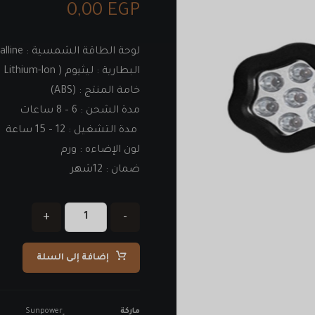
0,00
EGP
لوحة الطاقة الشمسية‎ Polycrystalline : ‎ قدرة : 5.5 فولت 1.5 وات
البطارية : ليثيوم‎ ( Lithium-Ion ) ‎قدرة : 3.7 فولت 1.5 أمبير
خامة المنتج : (ABS)
مدة الشحن : 6 – 8 ساعات
‏ مدة التشغيل : 12 – 15 ساعة
لون الإضاءه : ورم ‏
ضمان : 12شهر
+
-
إضافة إلى السلة
ماركة