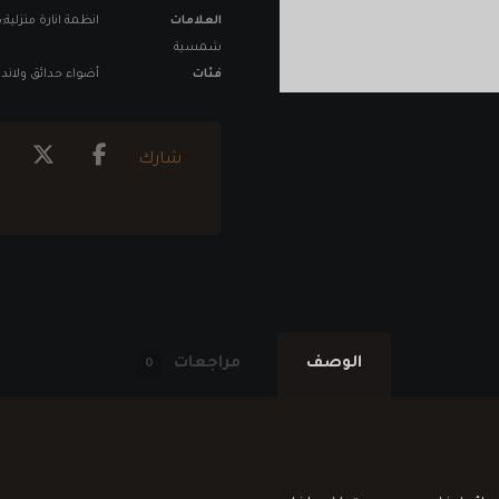
العلامات
انظمة انارة منزلية
شمسية
فئات
أضواء حدائق ولان
الوصف
مراجعات
0