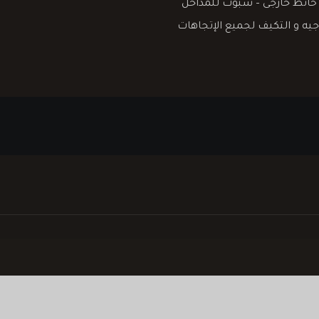
ت حائط خارجى – سبوت للمداخل
ه و التكيف لجميع الإتجاهات