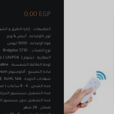
0,00
EGP
التطبيقات : إنارة الطرق و الشوا
لون اللإضاءه : أبيض & ورم
قوة الإضاءه : 9000 ليومن
نوع اللمبات : Bridgelux 5730
البطارية : ليثيوم ( LifePO4 ) قدرة 6.4 فولت . 24 أمبير
لوحة الطاقة الشمسية : Polycrystalline قدرة 10 فولت 28 وات
مادة التصنيع : ألالومنيوم Aluminium
شهادات الجودة : CCC, CE, RoHS, SAA
مدة الشحن : 6 – 8 ساعات ( ضوء شمس )
مدة التشغيل بسينسور الحركة : 30 – 36 س
مدة التشغيل بدون سينسور الحركة : 10 –
ضمان : 24 شهر