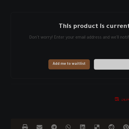
This product is current
Don't worry! Enter your email address and we'll notif
Add me to waitlist
خزون