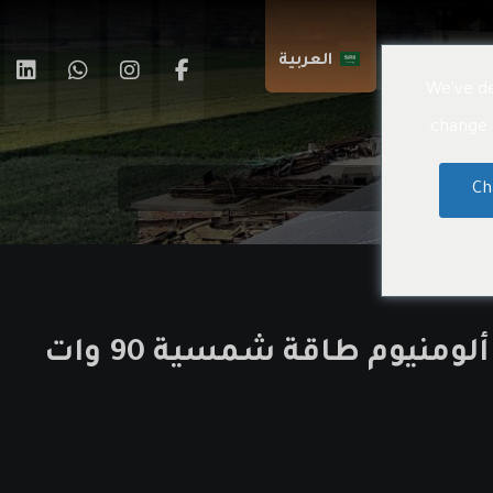
اتصال بنا
العربية
We've de
change t
Ch
( كشاف شوارع ألومنيوم طاقة شمسية 90 وات