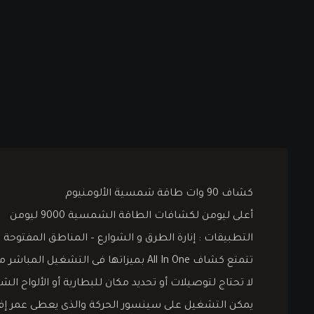
كشاف 90 وات طاقة شمسية الألومنيوم
أعلى ليومن لكشافات الطاقة الشمسية 9000 ليومن
التطبيقات : إنارة الطرق و الشوارع – المناطق المفتوحة – إن
تتمتع كشاف All In One بميزاتها فى التشغيل المباشر من خلال تثبيتها بمخرج 1.5 بوصه و تعمل بمجرد تعرضها لضوء الشمس المباشر
لا تحتاج لتوصيلات أو تحديد مكان للبطارية أو الألواح
يمكن التشغيل على سينسور الحركة والذى يعطى عمر إفت