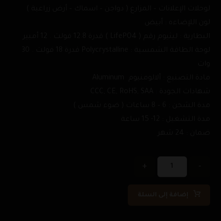
لوحلات الإعلانات – المزارع ( دواجن – اسماك – أرض زراعية )
لون اللإضاءه : أبيض
البطارية : ليثيوم رقم ( LifePO4 ) قدرة 12.8 فولت . 12 أمبير
لوحة الطاقة الشمسية : Polycrystalline قدرة 18 فولت . 30
وات
مادة التصنيع : ألالومنيوم Aluminum
شهادات الجودة : CCC, CE, RoHS, SAA
مدة الشحن : 6 – 8 ساعات ( ضوء شمس )
مدة التشغيل : 12- 15 ساعة
ضمان : 24 شهر
+
-
إضافة إلى السلة