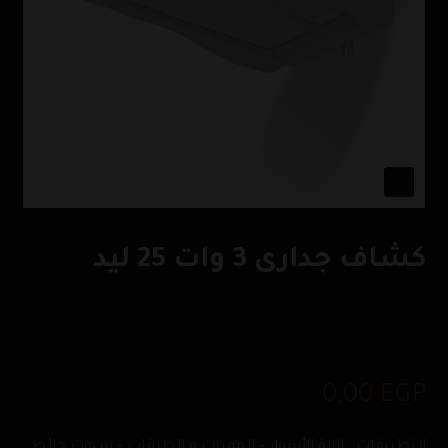
كشاف جدارى 3 وات 25 ليد
0,00
EGP
التطبيقات : إنارة الأسوار – الممرات و الطرقات – سبوت حائط